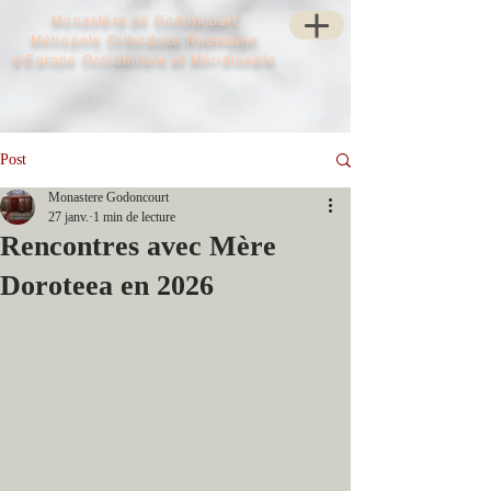
Monastère de Godoncourt
Métropole Orthodoxe Roumaine
d'Europe Occidentale et Méridionale
Post
Monastere Godoncourt
27 janv.
1 min de lecture
Rencontres avec Mère
Doroteea en 2026