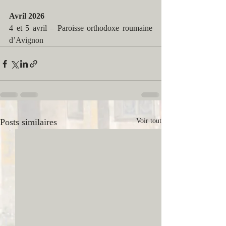
Avril 2026
4 et 5 avril – Paroisse orthodoxe roumaine 
d’Avignon
Posts similaires
Voir tout