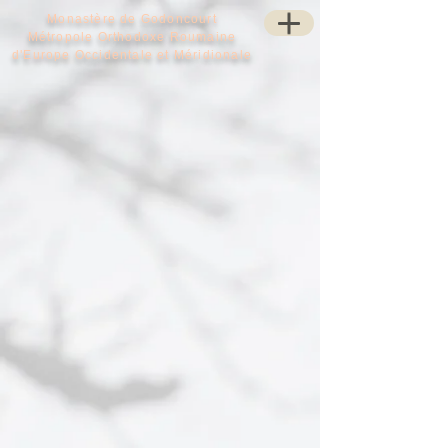
Monastère de Godoncourt
Métropole Orthodoxe Roumaine
d'Europe Occidentale et Méridionale