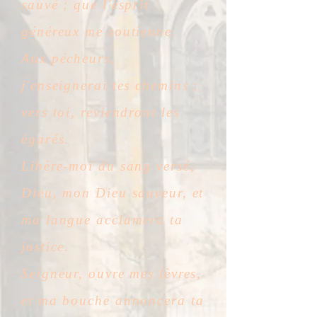
sauvé ; que l'esprit
généreux me soutienne.
Aux pécheurs,
j'enseignerai tes chemins ;
vers toi, reviendront les
égarés.
Libère-moi du sang versé,
Dieu, mon Dieu sauveur, et
ma langue acclamera ta
justice.
Seigneur, ouvre mes lèvres,
et ma bouche annoncera ta