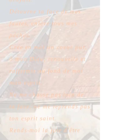
Détourne ta face de mes
fautes, enlève tous mes
péchés.
Crée en moi un coeur pur,
ô mon Dieu, renouvelle et
raffermis au fond de moi
mon esprit.
Ne me chasse pas loin de
ta face, ne me reprends pas
ton esprit saint.
Rends-moi la joie d'être