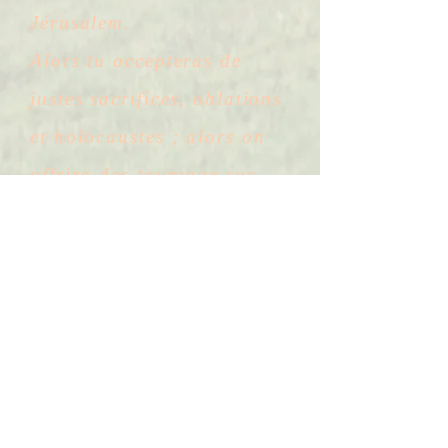
Jérusalem.
Alors tu accepteras de
justes sacrifices, oblations
et holocaustes ; alors on
offrira des taureaux sur
ton autel.
Înapoi