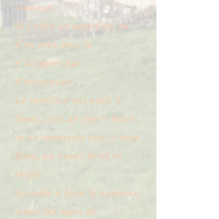
louange.
Si j'offre un sacrifice, tu
n'en veux pas, tu
n'acceptes pas
d'holocauste.
Le sacrifice qui plaît à
Dieu, c'est un esprit brisé ;
tu ne repousses pas, ô mon
Dieu, un coeur brisé et
broyé.
Accorde à Sion le bonheur,
relève les murs de