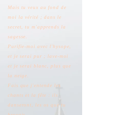
Mais tu veux au fond de
moi la vérité ; dans le
secret, tu m'apprends la
sagesse.
Purifie-moi avec l'hysope,
et je serai pur ; lave-moi
et je serai blanc, plus que
la neige.
Fais que j'entende les
chants et la fête : ils
danseront, les os que tu
broyais.